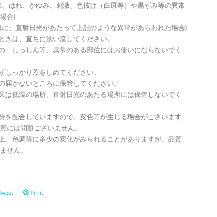
味、はれ、かゆみ、刺激、色抜け（白斑等）や黒ずみ等の異常
場合)
肌に、直射日光があたって上記のような異常があらわれた場合)
たときは、直ちに洗い流してください。
もの、しっしん等、異常のある部位にはお使いにならないでく
必ずしっかり蓋をしめてください。
手の届かないところに保管してください。
温又は低温の場所、直射日光のあたる場所には保管しないでく
成分を配合していますので、変色等が生じる場合がございます
質には問題ございません。
性上、色調等に多少の変化がみられることがありますが、品質
ません。
Tweet
Tweet
Pin it
Pin
on
on
ok
Twitter
Pinterest