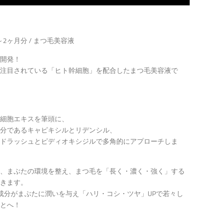
月～2ヶ月分 / まつ毛美容液
開発！
注目されている「ヒト幹細胞」を配合したまつ毛美容液で
細胞エキスを筆頭に、
分であるキャピキシルとリデンシル、
ドラッシュとピディオキシジルで多角的にアプローチしま
、まぶたの環境を整え、まつ毛を「長く・濃く・強く」する
きます。
成分がまぶたに潤いを与え「ハリ・コシ・ツヤ」UPで若々し
とへ！