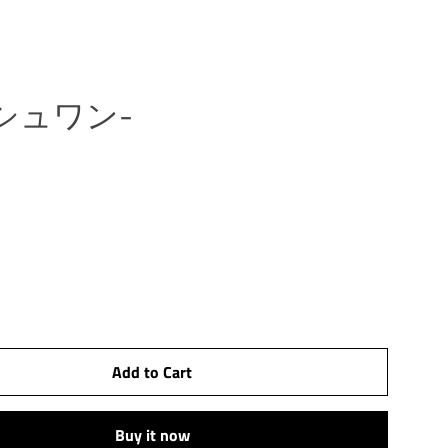
ラッシュワン-
閉
じ
る
Add to Cart
Buy it now