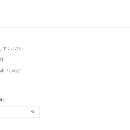
してください
社
基づく表記
ite
Search