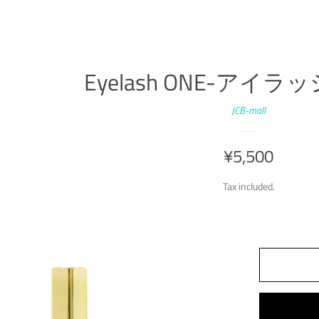
Eyelash ONE-アイ
JCB-mall
Regular
¥5,500
price
Tax included.