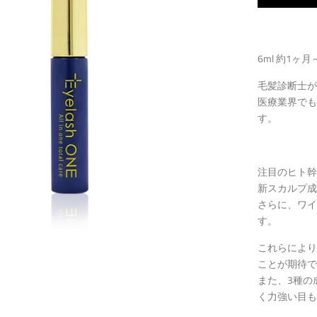
6ml 約1ヶ
毛髪診断士が
医療業界でも
す。
注目のヒト幹
新スカルプ成
さらに、ワイ
す。
これらにより
ことが期待で
また、3種の
く力強い目も