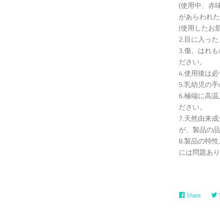
(使用中、赤
があらわれた
(使用したお
2.目に入っ
3.傷、はれ
ださい。
4.使用後は
5.乳幼児の
6.極端に高
ださい。
7.天然由来
が、製品の品
8.製品の特
には問題あり
Share
Share
on
Facebo