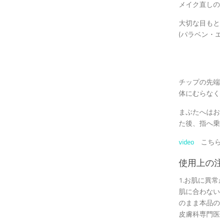
メイク直しの
大切な目もと
(パラベン・
チップの先端
体にむらなく
まぶたへはお
た後、指へ乗
video
こちら
使用上の
1.お肌に異
肌に合わない
のまま本品の
皮膚科専門医